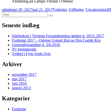
Afslutning på Lørups Vinstue i Odense
Forfatter
Udgivet
Kategorier
T
admin
maj 20, 2017
maj 21, 2017
Forårstur
,
Udflugter
,
Uncategorized
D
Søg
Søg
efter:
Seneste indlæg
Julefrokost i Vejstrup Forsamlingshus lørdag d. 18/11-2017
Forårstur 2017 – Odense Gokart Hal og Den Gamle Kro
Generalforsamling d. 3/6-2016
Ny hjemmeside
Artikel i Fyns Amts Avis
Arkiver
november 2017
maj 2017
juni 2016
august 2013
Kategorier
Forårstur