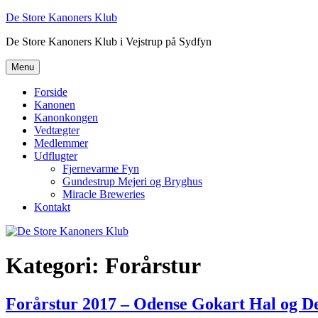
Videre
De Store Kanoners Klub
til
De Store Kanoners Klub i Vejstrup på Sydfyn
indhold
Menu
Forside
Kanonen
Kanonkongen
Vedtægter
Medlemmer
Udflugter
Fjernevarme Fyn
Gundestrup Mejeri og Bryghus
Miracle Breweries
Kontakt
Kategori:
Forårstur
Forårstur 2017 – Odense Gokart Hal og 