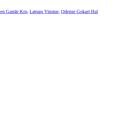
ags
en Gamle Kro
,
Lørups Vinstue
,
Odense Gokart Hal